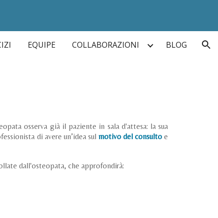
ion
IZI
EQUIPE
COLLABORAZIONI
BLOG
eopata osserva già il paziente in sala d'attesa: la sua
ssionista di avere un’idea sul
motivo del consulto
e
llate dall'osteopata, che approfondirà: