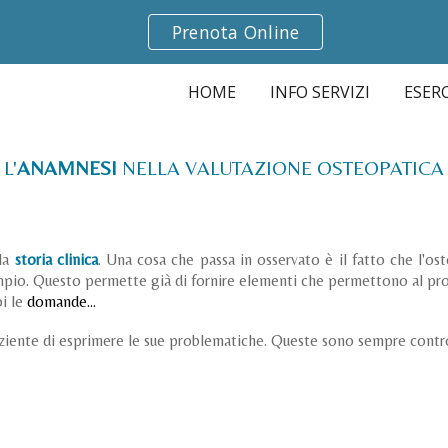
Prenota Online
ip to main content
Skip to navigat
HOME
INFO SERVIZI
ESERC
L'
ANAMNESI
NELLA VALUTAZIONE OSTEOPATICA
la
storia clinica
. Una cosa che passa in osservato è il fatto che l'ost
io. Questo permette già di fornire elementi che permettono al profe
i le
domande…
ziente di esprimere le sue problematiche. Queste sono sempre contro