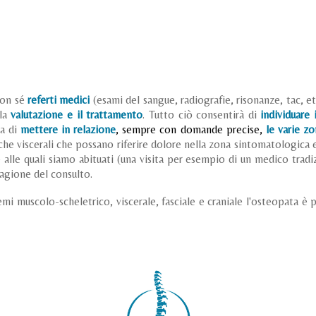
con sé
referti medici
(esami del sangue, radiografie, risonanze, tac, et
 la
valutazione e il trattamento
. Tutto ciò consentirà di
individuare
ca di
mettere in relazione
, sempre con domande precise,
le varie z
che viscerali che possano riferire dolore nella zona sintomatologica e
e alle quali siamo abituati (una visita per esempio di un medico trad
agione del consulto.
emi muscolo-scheletrico, viscerale, fasciale e craniale l'osteopata è p